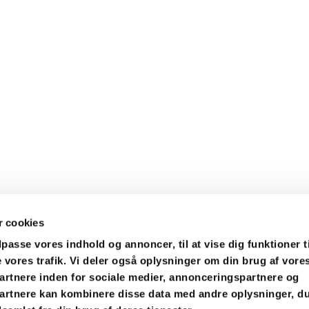
 cookies
ilpasse vores indhold og annoncer, til at vise dig funktioner t
e vores trafik. Vi deler også oplysninger om din brug af vore
s Pastorat · Præstegården 1 A, 4671 Strøby
56577114
stroeb


Kontakt
Tilgængelighedserklæring
rtnere inden for sociale medier, annonceringspartnere og
artnere kan kombinere disse data med andre oplysninger, du