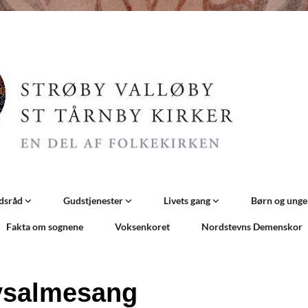
dsråd
Gudstjenester
Livets gang
Børn og ung
Fakta om sognene
Voksenkoret
Nordstevns Demenskor
ysalmesang