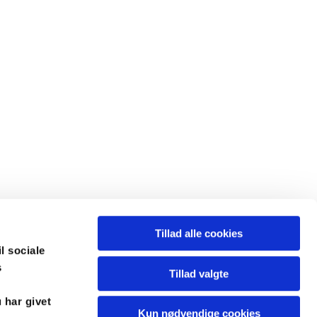
Tillad alle cookies
il sociale
s
y.sogn@km.dk
Tillad valgte
 har givet
Kun nødvendige cookies