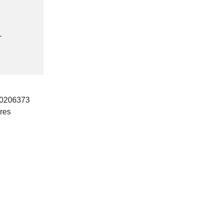
1
 20206373
res