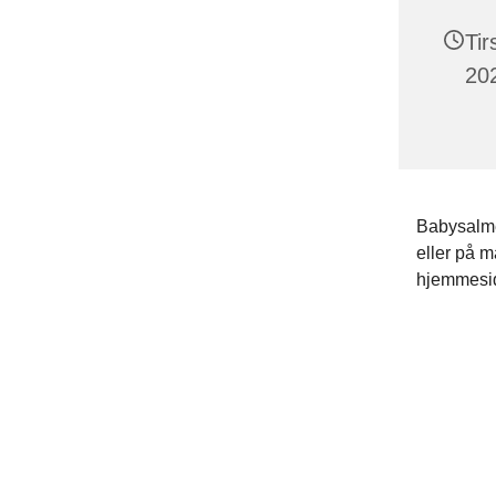
Ti
202
Babysalmes
eller på 
hjemmesid