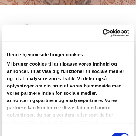
Denne hjemmeside bruger cookies
Vi bruger cookies til at tilpasse vores indhold og
annoncer, til at vise dig funktioner til sociale medier
og til at analysere vores trafik. Vi deler også
oplysninger om din brug af vores hjemmeside med
vores partnere inden for sociale medier,
Navneændring
annonceringspartnere og analysepartnere. Vores
partnere kan kombinere disse data med andre
oplysninger, du har givet dem, eller som de har
Du/I skal ansøge om navneændring digitalt
indsamlet fra din brug af deres tjenester.
på
borger.dk
. Vi modtager navneændringer fra alle,
S
der bor i Nordstevns Pastorat, også selvom du/I