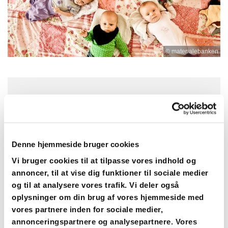
© materialebanken
Tirsdag 6. oktober 2026, kl. 10:00
Strøby Kirke, Præstegården 1, 4671
Denne hjemmeside bruger cookies
Strøby
Vi bruger cookies til at tilpasse vores indhold og
annoncer, til at vise dig funktioner til sociale medier
og til at analysere vores trafik. Vi deler også
oplysninger om din brug af vores hjemmeside med
Babysalmesang i Strøby Kirke. Gratis for alle.
vores partnere inden for sociale medier,
Tilmelding hos Lisa på tlf. 20206373 eller på mail til
annonceringspartnere og analysepartnere. Vores
kirkelisa@gmail.com. Læs mere om babysalmesang