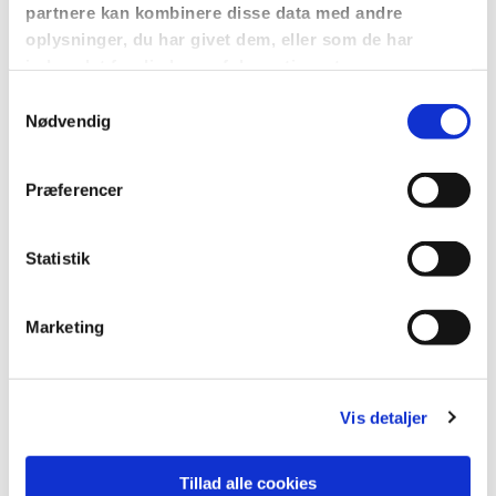
partnere kan kombinere disse data med andre
på vores hjemmeside nordstevns.dk
oplysninger, du har givet dem, eller som de har
indsamlet fra din brug af deres tjenester.
S
Nødvendig
a
m
t
Præferencer
y
k
k
Statistik
e
v
Marketing
a
l
g
Vis detaljer
Tillad alle cookies