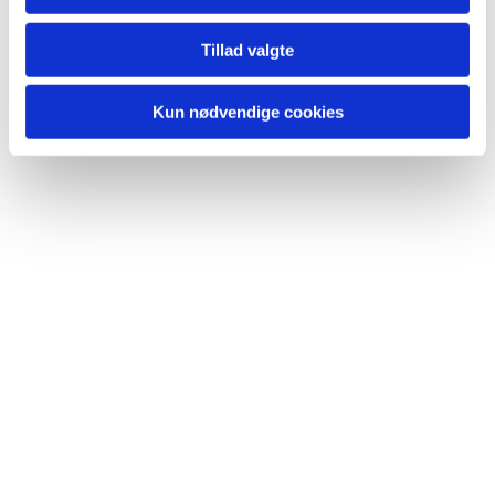
Du vil måske også kunne lide...
Tillad valgte
Kun nødvendige cookies