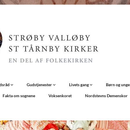
dsråd
Gudstjenester
Livets gang
Børn og ung
Fakta om sognene
Voksenkoret
Nordstevns Demenskor