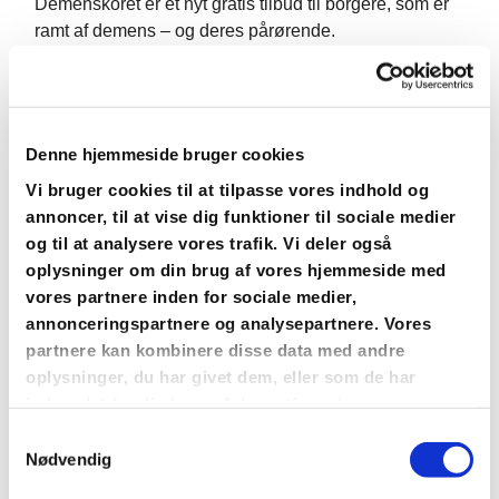
Demenskoret er et nyt gratis tilbud til borgere, som er
ramt af demens – og deres pårørende.
Det er primært et tilbud for hjemboende.
Vi skal hver uge synge, nynne, grine, smile og hygge.
Denne hjemmeside bruger cookies
Det foregår i Kirkeladen (den gule bygning bagved
Vi bruger cookies til at tilpasse vores indhold og
Strøby Kirke) hver tirsdag kl. 14.30 til 16.00.
annoncer, til at vise dig funktioner til sociale medier
og til at analysere vores trafik. Vi deler også
Man sørger selv for transport til og fra Kirkeladen.
oplysninger om din brug af vores hjemmeside med
vores partnere inden for sociale medier,
Vi synger i den første time – og afslutter med kaffe/the,
annonceringspartnere og analysepartnere. Vores
kage og frugt.
partnere kan kombinere disse data med andre
oplysninger, du har givet dem, eller som de har
I vil få en fast plads hver gang med navneskilt – samt
indsamlet fra din brug af deres tjenester.
få udleveret en sangmappe med en masse skønne
S
syng-med-sange. Mapperne bliver opbevaret i
Nødvendig
a
Kirkeladen.
m