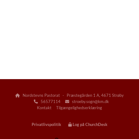
Nordstevns Pastorat · Præstegården 1 A, 4671 Strøby

56577114
stroeby.sogn@km.dk


Kontakt
Tilgængelighedserklæring
Privatlivspolitik
Log på ChurchDesk