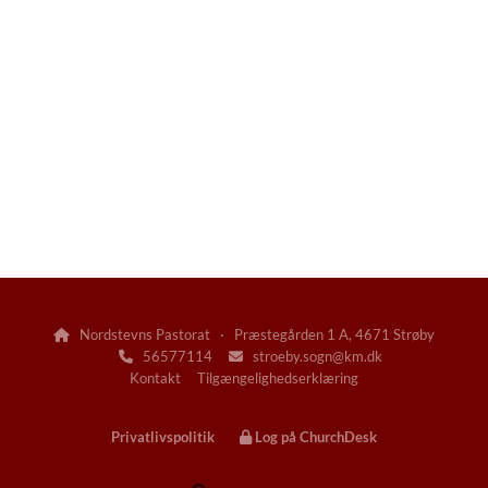
Nordstevns Pastorat · Præstegården 1 A, 4671 Strøby

56577114
stroeby.sogn@km.dk


Kontakt
Tilgængelighedserklæring
Privatlivspolitik
Log på ChurchDesk