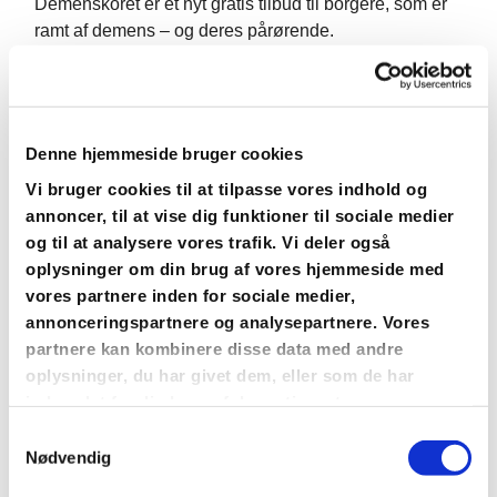
Demenskoret er et nyt gratis tilbud til borgere, som er
ramt af demens – og deres pårørende.
Det er primært et tilbud for hjemboende.
Vi skal hver uge synge, nynne, grine, smile og hygge.
Denne hjemmeside bruger cookies
Det foregår i Kirkeladen (den gule bygning bagved
Vi bruger cookies til at tilpasse vores indhold og
Strøby Kirke) hver tirsdag kl. 14.30 til 16.00.
annoncer, til at vise dig funktioner til sociale medier
og til at analysere vores trafik. Vi deler også
Man sørger selv for transport til og fra Kirkeladen.
oplysninger om din brug af vores hjemmeside med
vores partnere inden for sociale medier,
Vi synger i den første time – og afslutter med kaffe/the,
annonceringspartnere og analysepartnere. Vores
kage og frugt.
partnere kan kombinere disse data med andre
oplysninger, du har givet dem, eller som de har
I vil få en fast plads hver gang med navneskilt – samt
indsamlet fra din brug af deres tjenester.
få udleveret en sangmappe med en masse skønne
S
syng-med-sange. Mapperne bliver opbevaret i
Nødvendig
a
Kirkeladen.
m