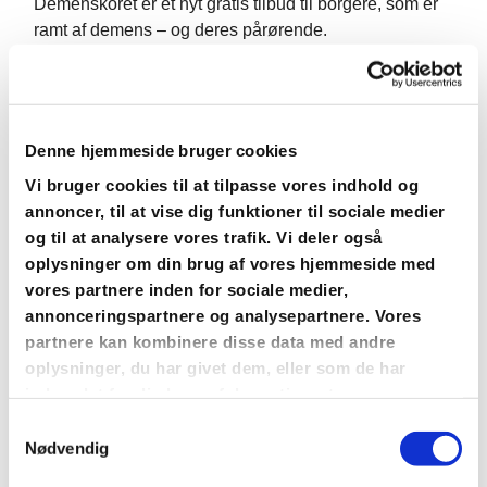
Demenskoret er et nyt gratis tilbud til borgere, som er
ramt af demens – og deres pårørende.
Det er primært et tilbud for hjemboende.
Vi skal hver uge synge, nynne, grine, smile og hygge.
Denne hjemmeside bruger cookies
Det foregår i Kirkeladen (den gule bygning bagved
Vi bruger cookies til at tilpasse vores indhold og
Strøby Kirke) hver tirsdag kl. 14.30 til 16.00.
annoncer, til at vise dig funktioner til sociale medier
og til at analysere vores trafik. Vi deler også
Man sørger selv for transport til og fra Kirkeladen.
oplysninger om din brug af vores hjemmeside med
vores partnere inden for sociale medier,
Vi synger i den første time – og afslutter med kaffe/the,
annonceringspartnere og analysepartnere. Vores
kage og frugt.
partnere kan kombinere disse data med andre
oplysninger, du har givet dem, eller som de har
I vil få en fast plads hver gang med navneskilt – samt
indsamlet fra din brug af deres tjenester.
få udleveret en sangmappe med en masse skønne
S
syng-med-sange. Mapperne bliver opbevaret i
Nødvendig
a
Kirkeladen.
m