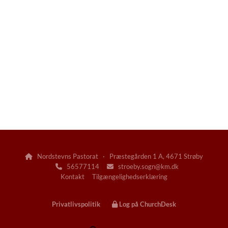
Nordstevns Pastorat · Præstegården 1 A, 4671 Strøby

56577114
stroeby.sogn@km.dk


Kontakt
Tilgængelighedserklæring
Privatlivspolitik
Log på ChurchDesk