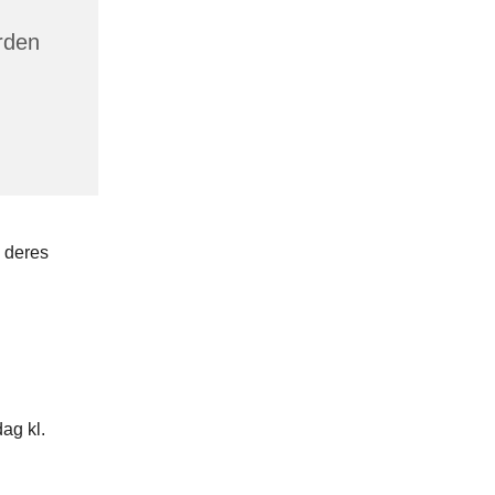
rden
g deres
ag kl.