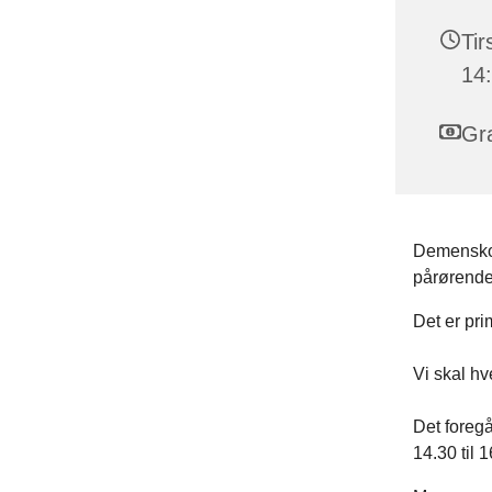
Tir
14
Gra
Demenskore
pårørende
Det er pri
Vi skal hv
Det foregå
14.30 til 1