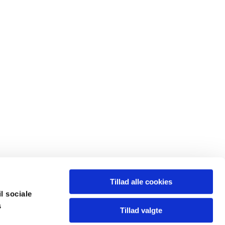
Tillad alle cookies
il sociale
s
y.sogn@km.dk
Tillad valgte