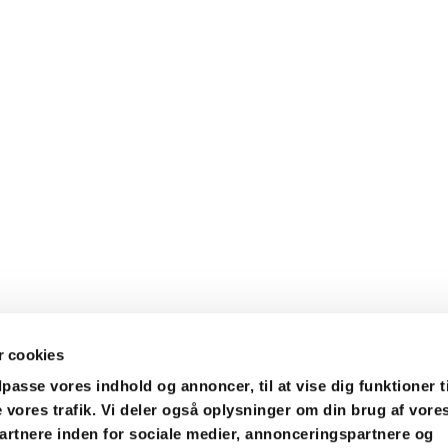
 cookies
ilpasse vores indhold og annoncer, til at vise dig funktioner t
e vores trafik. Vi deler også oplysninger om din brug af vore
s Pastorat · Præstegården 1 A, 4671 Strøby
56577114
stroeb


Kontakt
Tilgængelighedserklæring
rtnere inden for sociale medier, annonceringspartnere og