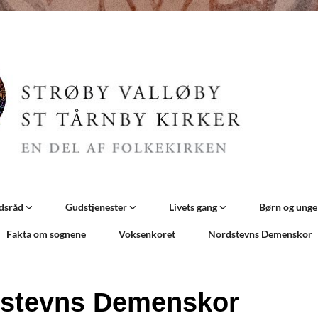
dsråd
Gudstjenester
Livets gang
Børn og ung
Fakta om sognene
Voksenkoret
Nordstevns Demenskor
stevns Demenskor