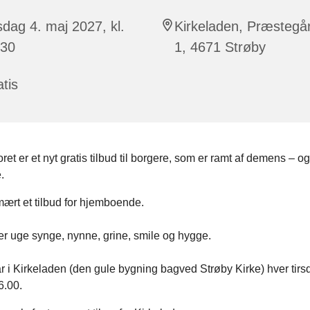
sdag 4. maj 2027, kl.
Kirkeladen, Præstegå
:30
1, 4671 Strøby
tis
t er et nyt gratis tilbud til borgere, som er ramt af demens – o
.
mært et tilbud for hjemboende.
er uge synge, nynne, grine, smile og hygge.
r i Kirkeladen (den gule bygning bagved Strøby Kirke) hver tirsd
6.00.