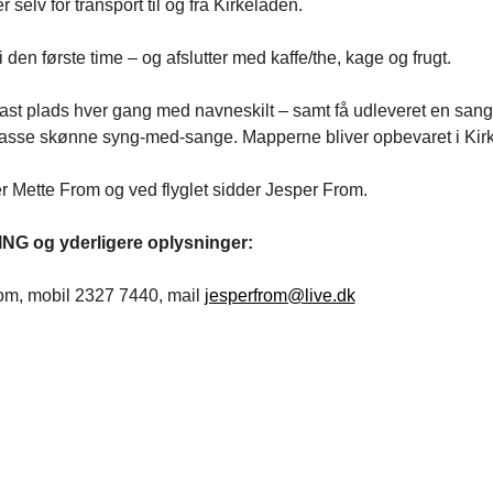
 selv for transport til og fra Kirkeladen.
i den første time – og afslutter med kaffe/the, kage og frugt.
n fast plads hver gang med navneskilt – samt få udleveret en sa
sse skønne syng-med-sange. Mapperne bliver opbevaret i Kir
r Mette From og ved flyglet sidder Jesper From.
NG og yderligere oplysninger:
om, mobil 2327 7440, mail
jesperfrom@live.dk