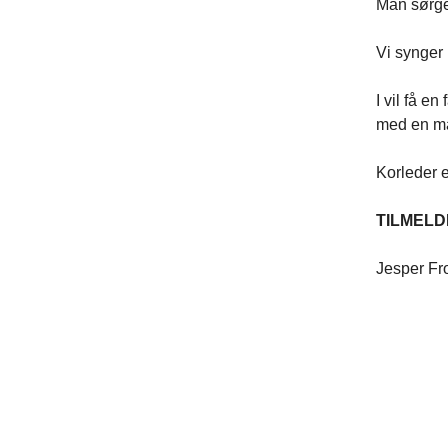
Man sørger
Vi synger 
I vil få e
med en ma
Korleder e
TILMELDI
Jesper Fr