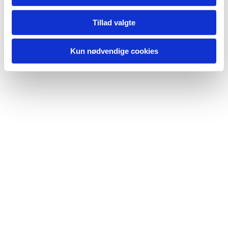
Du vil måske også kunne lide...
Tillad valgte
Kun nødvendige cookies