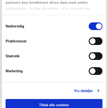
Gudstjeneste med morgenmad i St. Tårnby Kirke
partnere kan kombinere disse data med andre
oplysninger, du har givet dem, eller som de har
indsamlet fra din brug af deres tjenester.
S
Nødvendig
a
m
t
Præferencer
y
k
k
Statistik
e
v
Marketing
a
l
g
Vis detaljer
Tillad alle cookies