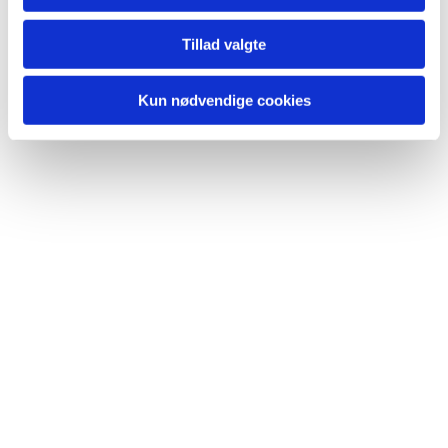
Du vil måske også kunne lide...
Tillad valgte
Kun nødvendige cookies