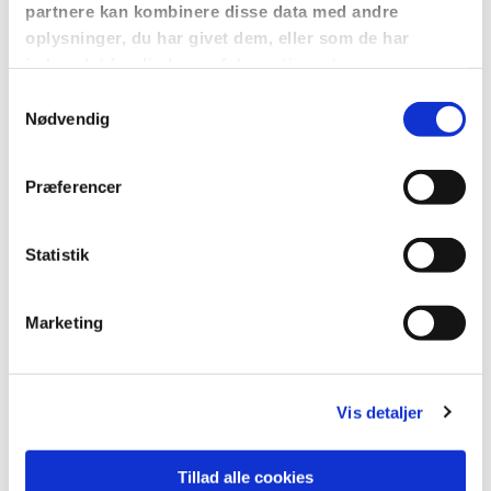
Gudstjeneste Strøby Kirke
partnere kan kombinere disse data med andre
oplysninger, du har givet dem, eller som de har
indsamlet fra din brug af deres tjenester.
S
Nødvendig
a
m
t
Præferencer
y
k
k
Statistik
e
v
Marketing
a
l
g
Vis detaljer
Tillad alle cookies