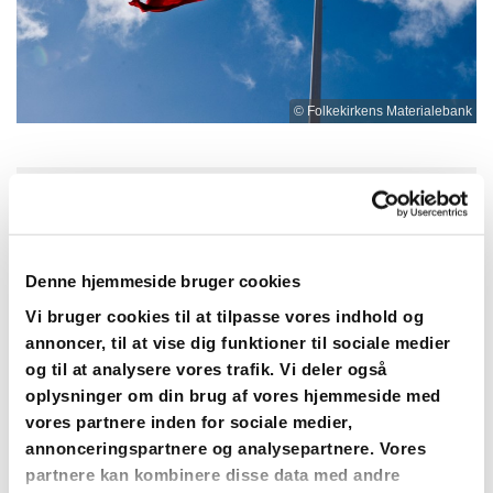
© Folkekirkens Materialebank
Søndag 23. august 2026, kl. 10:30
Denne hjemmeside bruger cookies
Strøby Kirke, Præstegården 1, 4671
Vi bruger cookies til at tilpasse vores indhold og
Strøby
annoncer, til at vise dig funktioner til sociale medier
og til at analysere vores trafik. Vi deler også
oplysninger om din brug af vores hjemmeside med
vores partnere inden for sociale medier,
Gudstjeneste Strøby Kirke
annonceringspartnere og analysepartnere. Vores
partnere kan kombinere disse data med andre