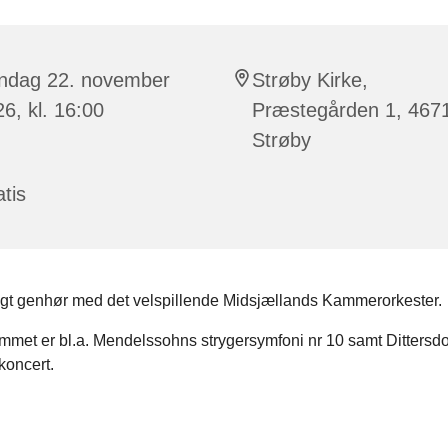
ndag 22. november
Strøby Kirke,
6, kl. 16:00
Præstegården 1, 467
Strøby
tis
igt genhør med det velspillende Midsjællands Kammerorkester.
mmet er bl.a. Mendelssohns strygersymfoni nr 10 samt Dittersdo
koncert.