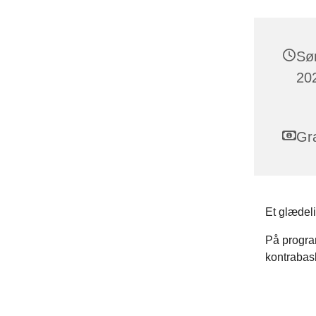
Sø
202
Gra
Et glædel
På progra
kontrabas