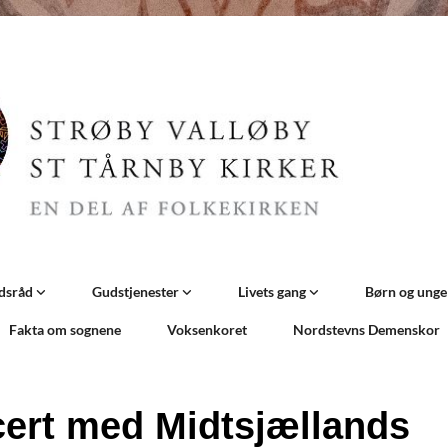
dsråd
Gudstjenester
Livets gang
Børn og ung
Fakta om sognene
Voksenkoret
Nordstevns Demenskor
ert med Midtsjællands